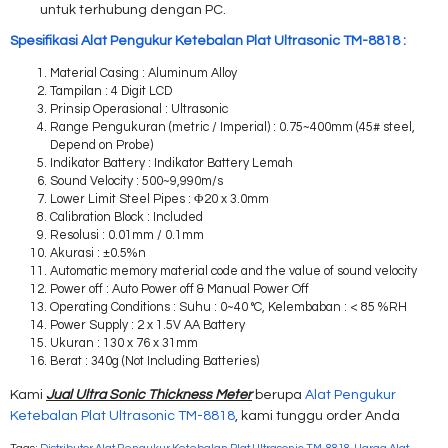
untuk terhubung dengan PC.
Spesifikasi Alat Pengukur Ketebalan Plat Ultrasonic TM-8818 :
Material Casing : Aluminum Alloy
Tampilan : 4 Digit LCD
Prinsip Operasional : Ultrasonic
Range Pengukuran (metric / Imperial) : 0.75~400mm (45# steel,
Depend on Probe)
Indikator Battery : Indikator Battery Lemah
Sound Velocity : 500~9,990m/s
Lower Limit Steel Pipes : Φ20 x 3.0mm
Calibration Block : Included
Resolusi : 0.01mm / 0.1mm
Akurasi : ±0.5%n
Automatic memory material code and the value of sound velocity
Power off : Auto Power off & Manual Power Off
Operating Conditions : Suhu : 0~40 °C, Kelembaban : < 85 %RH
Power Supply : 2 x 1.5V AA Battery
Ukuran : 130 x 76 x 31mm
Berat : 340g (Not Including Batteries)
Kami
Jual Ultra Sonic Thickness Meter
berupa
Alat Pengukur
Ketebalan Plat Ultrasonic TM-8818
, kami tunggu order Anda