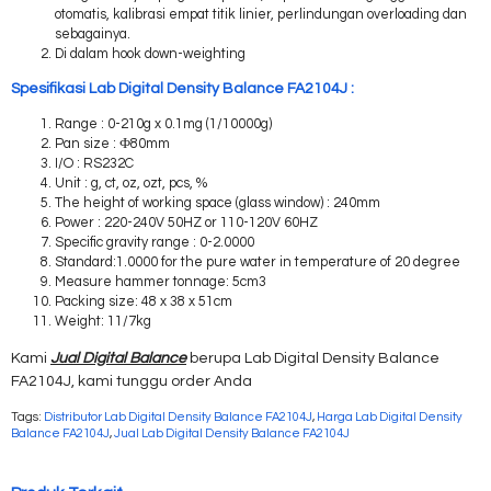
otomatis, kalibrasi empat titik linier, perlindungan overloading dan
sebagainya.
Di dalam hook down-weighting
Spesifikasi Lab Digital Density Balance FA2104J :
Range : 0-210g x 0.1mg (1/10000g)
Pan size : Ф80mm
I/O : RS232C
Unit : g, ct, oz, ozt, pcs, %
The height of working space (glass window) : 240mm
Power : 220-240V 50HZ or 110-120V 60HZ
Specific gravity range : 0-2.0000
Standard:1.0000 for the pure water in temperature of 20 degree
Measure hammer tonnage: 5cm3
Packing size: 48 x 38 x 51cm
Weight: 11/7kg
Kami
Jual Digital Balance
berupa Lab Digital Density Balance
FA2104J, kami tunggu order Anda
Tags:
Distributor Lab Digital Density Balance FA2104J
,
Harga Lab Digital Density
Balance FA2104J
,
Jual Lab Digital Density Balance FA2104J