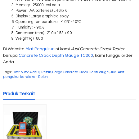
Memory : 25000 test data
Power : AA batteries (LR6) x 6
Display : Large graphic display
Operating temperature : -10℃~40℃
Humidity : <90%
Dimension (mm) : 210 x 153 x 90
Weight (g) : 880
Di Website
Alat Pengukur
ini kami
Jual
Concrete Crack Tester
berupa
Concrete Crack Depth Gauge TC200
, kami tunggu order
Anda
Tags:
Distributor Alat Uji Retak
,
Harga Concrete Crack Dept Gauge
,
Jual Alat
pengukur keretakan Beton
Produk Terkait