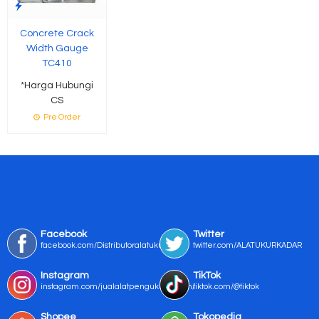
Concrete Crack
Width Gauge
TC410
*Harga Hubungi
CS
Pre Order
Facebook
Twitter
facebook.com/Distributoralatukur
twitter.com/ALATUKURKADAR
Instagram
TikTok
instagram.com/jualalatpengukurmurah/
tiktok.com/@tiktok
Shopee
Tokopedia