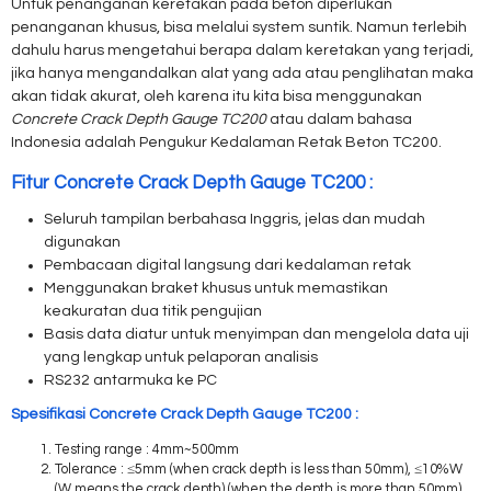
Untuk penanganan keretakan pada beton diperlukan
penanganan khusus, bisa melalui system suntik. Namun terlebih
dahulu harus mengetahui berapa dalam keretakan yang terjadi,
jika hanya mengandalkan alat yang ada atau penglihatan maka
akan tidak akurat, oleh karena itu kita bisa menggunakan
Concrete Crack Depth Gauge TC200
atau dalam bahasa
Indonesia adalah Pengukur Kedalaman Retak Beton TC200.
Fitur Concrete Crack Depth Gauge TC200 :
Seluruh tampilan berbahasa Inggris, jelas dan mudah
digunakan
Pembacaan digital langsung dari kedalaman retak
Menggunakan braket khusus untuk memastikan
keakuratan dua titik pengujian
Basis data diatur untuk menyimpan dan mengelola data uji
yang lengkap untuk pelaporan analisis
RS232 antarmuka ke PC
Spesifikasi Concrete Crack Depth Gauge TC200 :
Testing range : 4mm~500mm
Tolerance : ≤5mm (when crack depth is less than 50mm), ≤10%W
(W means the crack depth) (when the depth is more than 50mm)