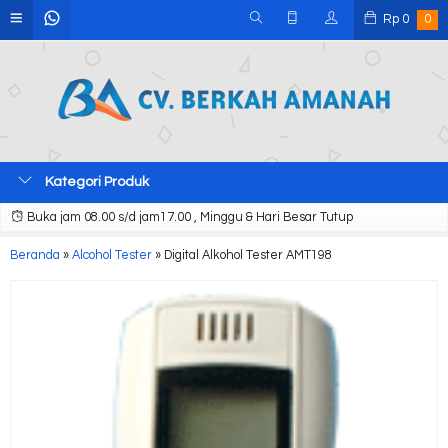
Rp
0
0
Kategori Produk
Buka jam 08.00 s/d jam17.00 , Minggu & Hari Besar Tutup
Beranda
»
Alcohol Tester
»
Digital Alkohol Tester AMT198