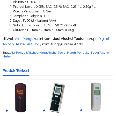
Akurasi : ± 10% F.S
Pre-set Level : 0,05% BAC; 0,5 ‰ BAC; 0,25 / L; 0.50g / L
Waktu Pengujian : <8 Sec
Tampilan : 3 digitals LCD
Daya : 3VDC (2 × baterai AAA)
Suhu Lingkungan : -10 ℃ – 50 ℃ ≤95% RH
Ukuran : 102mm X 37mm X 20mm @ 50g
di Web
Alat Pengukur
ini Kami
Jual Alcohol Tester
berupa
Digital
Alkohol Tester AMT198
, kami tunggu order Anda
Tags:
Alat Penguji Alkohol
,
Harga Alkohol Tester Murah
,
Pengukur Kadar Alkohol
Meter
Produk Terkait