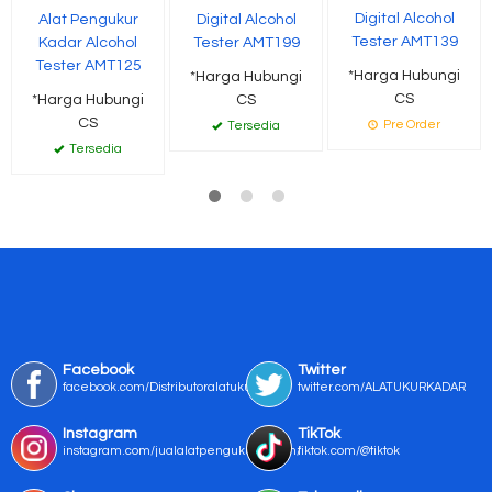
Digital Alcohol
Alat Pengukur
Digital Alcohol
Tester AMT139
Kadar Alcohol
Tester AMT199
Tester AMT125
*Harga Hubungi
*Harga Hubungi
CS
*Harga Hubungi
CS
CS
Pre Order
Tersedia
Tersedia
Facebook
Twitter
facebook.com/Distributoralatukur
twitter.com/ALATUKURKADAR
Instagram
TikTok
instagram.com/jualalatpengukurmurah/
tiktok.com/@tiktok