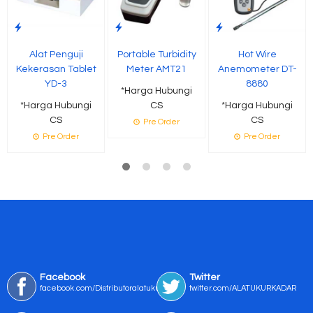
Alat Penguji
Portable Turbidity
Hot Wire
Kekerasan Tablet
Meter AMT21
Anemometer DT-
YD-3
8880
*Harga Hubungi
*Harga Hubungi
CS
*Harga Hubungi
CS
CS
Pre Order
Pre Order
Pre Order
Facebook
Twitter
facebook.com/Distributoralatukur
twitter.com/ALATUKURKADAR