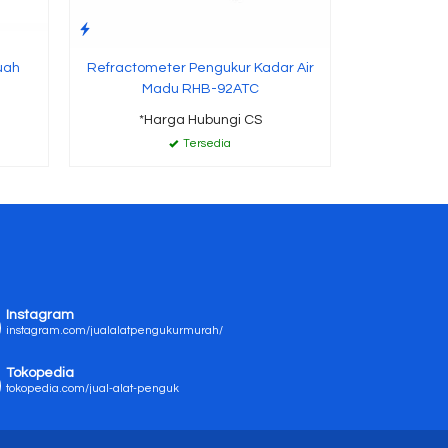
uah
Refractometer Pengukur Kadar Air
Madu RHB-92ATC
*Harga Hubungi CS
Tersedia
Instagram
instagram.com/jualalatpengukurmurah/
Tokopedia
tokopedia.com/jual-alat-penguk