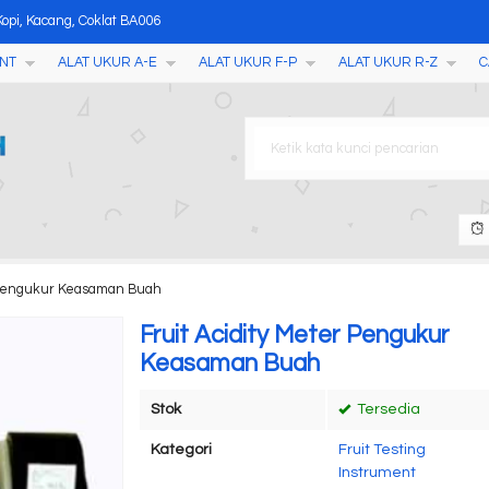
opi, Kacang, Coklat BA006
NT
ALAT UKUR A-E
ALAT UKUR F-P
ALAT UKUR R-Z
C
ter BJ-1 BJ-1X
M-100
er
onitor
er TLD001
r Pengukur Keasaman Buah
ultifungsi
Fruit Acidity Meter Pengukur
Keasaman Buah
Stok
Tersedia
Kategori
Fruit Testing
Instrument