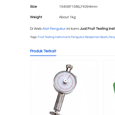
Size
154(W)*108(L)*43(H)mm
Weight
About 1kg
Di Web
Alat Pengukur
ini kami
Jual Fruit Testing In
Tags:
Fruit Testing Instrument
,
Pengukur Keasaman Buah
,
Peng
Produk Terkait