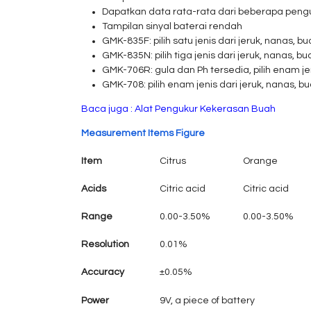
Dapatkan data rata-rata dari beberapa peng
Tampilan sinyal baterai rendah
GMK-835F: pilih satu jenis dari jeruk, nanas, buah
GMK-835N: pilih tiga jenis dari jeruk, nanas, buah 
GMK-706R: gula dan Ph tersedia, pilih enam jenis
GMK-708: pilih enam jenis dari jeruk, nanas, buah 
Baca juga :
Alat Pengukur Kekerasan Buah
Measurement Items Figure
Item
Citrus
Orange
Acids
Citric acid
Citric acid
Range
0.00-3.50%
0.00-3.50%
Resolution
0.01%
Accuracy
±0.05%
Power
9V, a piece of battery