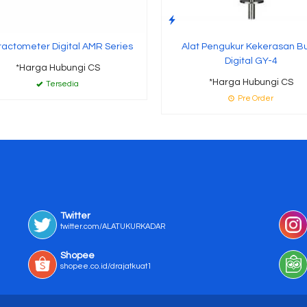
ractometer Digital AMR Series
Alat Pengukur Kekerasan B
Digital GY-4
*Harga Hubungi CS
*Harga Hubungi CS
Tersedia
Pre Order
Twitter
twitter.com/ALATUKURKADAR
Shopee
shopee.co.id/drajatkuat1