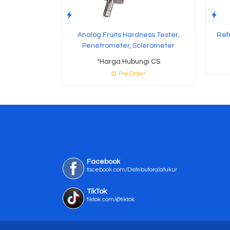
Analog Fruits Hardness Tester,
Ref
Penetrometer, Sclerometer
*Harga Hubungi CS
Pre Order
Facebook
facebook.com/Distributoralatukur
TikTok
tiktok.com/@tiktok