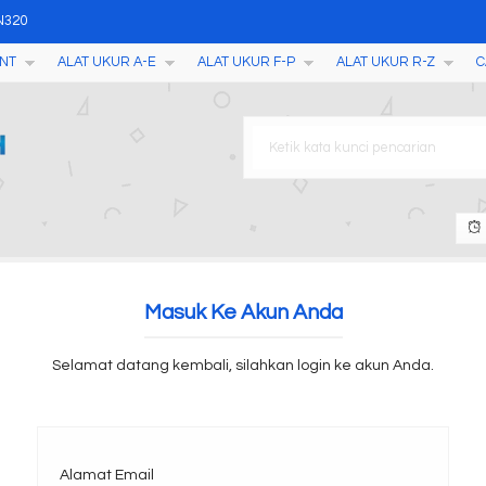
ON320
NT
ALAT UKUR A-E
ALAT UKUR F-P
ALAT UKUR R-Z
C
pung Tapioka
arcol Impressor
M2050A
ur Kabut AMT600
isture Temperature Meter TZ
Masuk Ke Akun Anda
-8880
Selamat datang kembali, silahkan login ke akun Anda.
Alamat Email