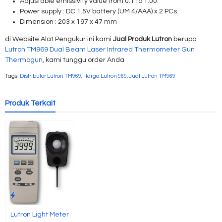
Adjustable emissivity value from 0.1 to 1.00.
Power supply : DC 1.5V battery (UM 4/AAA) x 2 PCs.
Dimension : 203 x 197 x 47 mm
di Website Alat Pengukur ini kami
Jual Produk Lutron
berupa
Lutron TM969 Dual Beam Laser Infrared Thermometer Gun
Thermogun
, kami tunggu order Anda
Tags:
Distributor Lutron TM969
,
Harga Lutron 969
,
Jual Lutron TM969
Produk Terkait
Lutron Light Meter