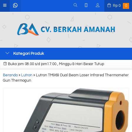
Rp
0
0
Kategori Produk
Buka jam 08.00 s/d jam17.00 , Minggu & Hari Besar Tutup
Beranda
»
Lutron
»
Lutron TM969 Dual Beam Laser Infrared Thermometer
Gun Thermogun