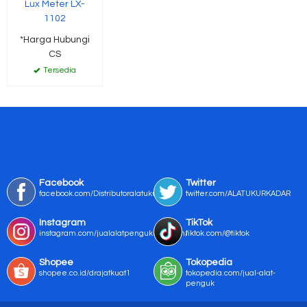
Lux Meter LX-
1102
*Harga Hubungi
CS
Tersedia
Facebook
Twitter
facebook.com/Distributoralatukur
twitter.com/ALATUKURKADAR
Instagram
TikTok
instagram.com/jualalatpengukurmurah/
tiktok.com/@tiktok
Shopee
Tokopedia
shopee.co.id/drajatkuat1
tokopedia.com/jual-alat-
penguk