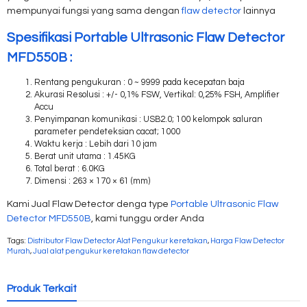
mempunyai fungsi yang sama dengan
flaw detector
lainnya
Spesifikasi Portable Ultrasonic Flaw Detector
MFD550B :
Rentang pengukuran : 0 ~ 9999 pada kecepatan baja
Akurasi Resolusi : +/- 0,1% FSW, Vertikal: 0,25% FSH, Amplifier
Accu
Penyimpanan komunikasi : USB2.0; 100 kelompok saluran
parameter pendeteksian cacat; 1000
Waktu kerja : Lebih dari 10 jam
Berat unit utama : 1.45KG
Total berat : 6.0KG
Dimensi : 263 × 170 × 61 (mm)
Kami Jual Flaw Detector denga type
Portable Ultrasonic Flaw
Detector MFD550B
, kami tunggu order Anda
Tags:
Distributor Flaw Detector Alat Pengukur keretakan
,
Harga Flaw Detector
Murah
,
Jual alat pengukur keretakan flaw detector
Produk Terkait