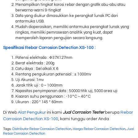
Menampilkan tingkat korosi rebar dengan grafik abu-abu atau
berwarna-warni 9-tingkat
Data yang diukur dimasukkan ke perangkat lunak PC dari
antarmuka USB.
Mudah dioperasikan, memiliki antarmuka perangkat lunak yang
ringkas, memiliki pemrosesan analitik yang kuat, dapat
memperoleh laporan pengujian secara langsung.
Spesifikasi Rebar Corrosion Detection XS-100 :
Potensi elektroda : Φ37X127mm
Berat elektroda : 200g
Catu daya : Sel alkali X 6
Rentang pengukuran potensial : ± 1000mv
Uji Akurasi: 1mv
Jarak titik uji : 0 ~ 1000mm
Kapasitas penyimpanan data : 50000 titik uji, 5000 area uji
Kisaran suhu penggunaan : -10 ° C ~ 40 ° C
Ukuran : 220 * 145 * 60mm
Di Web
Alat Pengukur
ini kami
Jual Corrosion Tester
berupa
Rebar
Corrosion Detection XS-100
, kami tunggu order Anda
Tags:
Distributor Rebar Corrosion Detection
,
Harga Rebar Corrosion Detection
,
Jual
Rebar Corrosion Detection