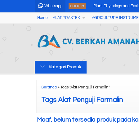
Whatsapp
Plant Physiology and Eco
HOT ITEM
Home
ALAT PRAKTEK
AGRICULTURE INSTRUME
High Speed Micro Centri
Micro Plate Centrifuge 
Digital Oxygen Bomb Cal
Alat Pengukur Ketebala
Kategori Produk
Alat Pengukur Ketebalan 
Digital Ion Selective Sens
Beranda
»
Tags "Alat Penguji Formalin"
Alat Uji NPK Tanah Soil N
Tags
Alat Penguji Formalin
Maaf, belum tersedia produk pada kate