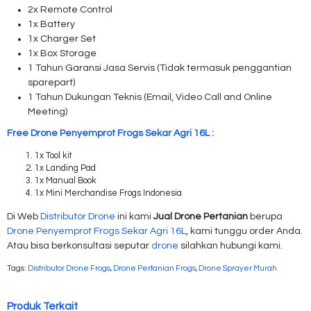
2x Remote Control
1x Battery
1x Charger Set
1x Box Storage
1 Tahun Garansi Jasa Servis (Tidak termasuk penggantian
sparepart)
1 Tahun Dukungan Teknis (Email, Video Call and Online
Meeting)
Free Drone Penyemprot Frogs Sekar Agri 16L :
1x Tool kit
1x Landing Pad
1x Manual Book
1x Mini Merchandise Frogs Indonesia
Di Web
Distributor Drone
ini kami
Jual Drone Pertanian
berupa
Drone Penyemprot Frogs Sekar Agri 16L
, kami tunggu order Anda.
Atau bisa berkonsultasi seputar
drone
silahkan hubungi kami.
Tags:
Distributor Drone Frogs
,
Drone Pertanian Frogs
,
Drone Sprayer Murah
Produk Terkait