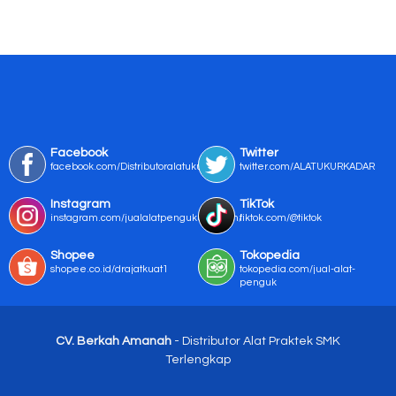
Facebook
Twitter
facebook.com/Distributoralatukur
twitter.com/ALATUKURKADAR
Instagram
TikTok
instagram.com/jualalatpengukurmurah/
tiktok.com/@tiktok
Shopee
Tokopedia
shopee.co.id/drajatkuat1
tokopedia.com/jual-alat-
penguk
CV. Berkah Amanah
- Distributor Alat Praktek SMK
Terlengkap