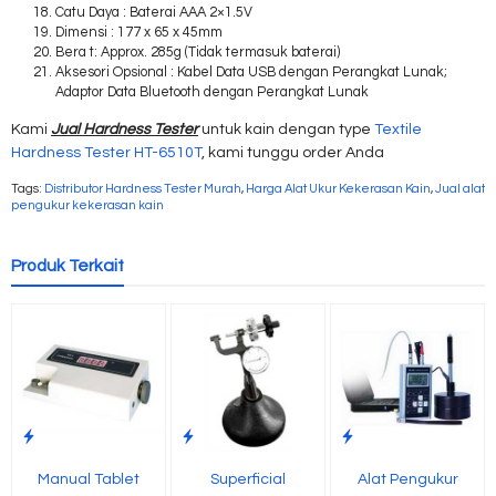
Catu Daya : Baterai AAA 2×1.5V
Dimensi : 177 x 65 x 45mm
Bera t: Approx. 285g (Tidak termasuk baterai)
Aksesori Opsional : Kabel Data USB dengan Perangkat Lunak;
Adaptor Data Bluetooth dengan Perangkat Lunak
Kami
Jual Hardness Tester
untuk kain dengan type
Textile
Hardness Tester HT-6510T
, kami tunggu order Anda
Tags:
Distributor Hardness Tester Murah
,
Harga Alat Ukur Kekerasan Kain
,
Jual alat
pengukur kekerasan kain
Produk Terkait
Manual Tablet
Superficial
Alat Pengukur