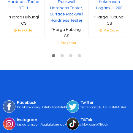
Hardness Tester
Rockwell
Kekerasan
YD-1
Hardness Tester,
Logam HL200
Surface Rockwell
*Harga Hubungi
*Harga Hubungi
Hardness Tester
CS
CS
*Harga Hubungi
Pre Order
Pre Order
CS
Pre Order
Facebook
Twitter
facebook.com/Distributoralatukur
twitter.com/ALATUKURKADAR
Instagram
TikTok
instagram.com/jualalatpengukurmurah/
tiktok.com/@tiktok