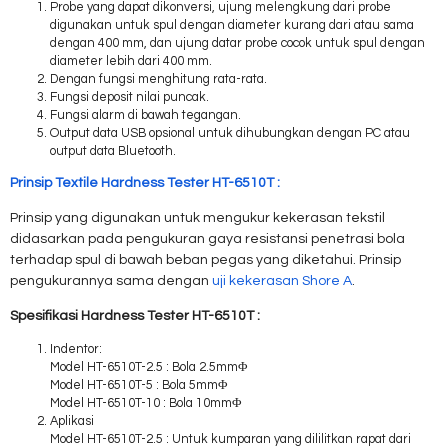
Probe yang dapat dikonversi, ujung melengkung dari probe
digunakan untuk spul dengan diameter kurang dari atau sama
dengan 400 mm, dan ujung datar probe cocok untuk spul dengan
diameter lebih dari 400 mm.
Dengan fungsi menghitung rata-rata.
Fungsi deposit nilai puncak.
Fungsi alarm di bawah tegangan.
Output data USB opsional untuk dihubungkan dengan PC atau
output data Bluetooth.
Prinsip Textile Hardness Tester HT-6510T :
Prinsip yang digunakan untuk mengukur kekerasan tekstil
didasarkan pada pengukuran gaya resistansi penetrasi bola
terhadap spul di bawah beban pegas yang diketahui. Prinsip
pengukurannya sama dengan
uji kekerasan Shore A
.
Spesifikasi Hardness Tester HT-6510T :
Indentor:
Model HT-6510T-2.5 : Bola 2.5mmΦ
Model HT-6510T-5 : Bola 5mmΦ
Model HT-6510T-10 : Bola 10mmΦ
Aplikasi
Model HT-6510T-2.5 : Untuk kumparan yang dililitkan rapat dari