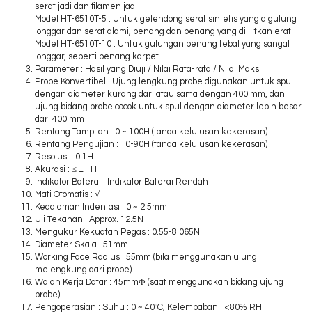
serat jadi dan filamen jadi
Model HT-6510T-5 : Untuk gelendong serat sintetis yang digulung
longgar dan serat alami, benang dan benang yang dililitkan erat
Model HT-6510T-10 : Untuk gulungan benang tebal yang sangat
longgar, seperti benang karpet
Parameter : Hasil yang Diuji / Nilai Rata-rata / Nilai Maks.
Probe Konvertibel : Ujung lengkung probe digunakan untuk spul
dengan diameter kurang dari atau sama dengan 400 mm, dan
ujung bidang probe cocok untuk spul dengan diameter lebih besar
dari 400 mm
Rentang Tampilan : 0 ~ 100H (tanda kelulusan kekerasan)
Rentang Pengujian : 10-90H (tanda kelulusan kekerasan)
Resolusi : 0.1H
Akurasi : ≤ ± 1H
Indikator Baterai : Indikator Baterai Rendah
Mati Otomatis : √
Kedalaman Indentasi : 0 ~ 2.5mm
Uji Tekanan : Approx. 12.5N
Mengukur Kekuatan Pegas : 0.55-8.065N
Diameter Skala : 51mm
Working Face Radius : 55mm (bila menggunakan ujung
melengkung dari probe)
Wajah Kerja Datar : 45mmΦ (saat menggunakan bidang ujung
probe)
Pengoperasian : Suhu : 0 ~ 40ºC; Kelembaban : <80% RH