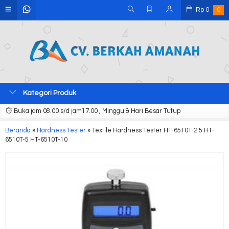
Rp
0
0
Kategori Produk
Buka jam 08.00 s/d jam17.00 , Minggu & Hari Besar Tutup
Beranda
»
Hardness Tester
»
Textile Hardness Tester HT-6510T-2.5 HT-
6510T-5 HT-6510T-10