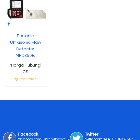
Portable
Ultrasonic Flaw
Detector
MFD350B
*Harga Hubungi
CS
Pre Order
Facebook
Twitter
facebook.com/Distributoralatukur
twitter.com/ALATUKURKADAR