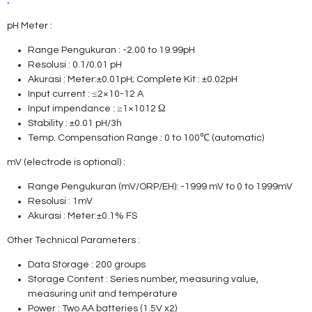
:
pH Meter :
Range Pengukuran : -2.00 to 19.99pH
Resolusi : 0.1/0.01 pH
Akurasi : Meter:±0.01pH; Complete Kit : ±0.02pH
Input current : ≤2×10-12 A
Input impendance : ≥1×1012 Ω
Stability : ±0.01 pH/3h
Temp. Compensation Range : 0 to 100℃ (automatic)
mV (electrode is optional) :
Range Pengukuran (mV/ORP/EH): -1999 mV to 0 to 1999mV
Resolusi : 1mV
Akurasi : Meter:±0.1% FS
Other Technical Parameters :
Data Storage : 200 groups
Storage Content : Series number, measuring value,
measuring unit and temperature
Power : Two AA batteries (1.5V x2)