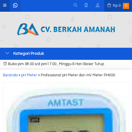
Rp
0
0
Kategori Produk
Buka jam 08.00 s/d jam17.00 , Minggu & Hari Besar Tutup
Beranda
»
pH Meter
»
Professional pH Meter dan mV Meter PH900