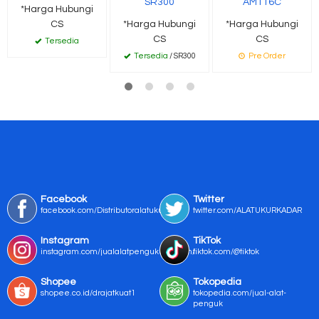
SR300
AMT16C
*Harga Hubungi
CS
*Harga Hubungi
*Harga Hubungi
CS
CS
Tersedia
Tersedia
/ SR300
Pre Order
Facebook
Twitter
facebook.com/Distributoralatukur
twitter.com/ALATUKURKADAR
Instagram
TikTok
instagram.com/jualalatpengukurmurah/
tiktok.com/@tiktok
Shopee
Tokopedia
shopee.co.id/drajatkuat1
tokopedia.com/jual-alat-
penguk