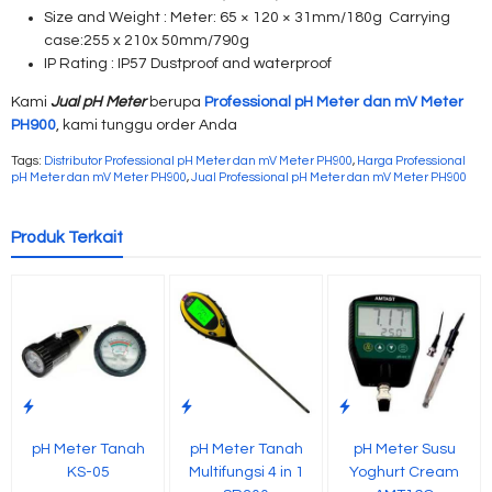
Size and Weight : Meter: 65 × 120 × 31mm/180g Carrying
case:255 x 210x 50mm/790g
IP Rating : IP57 Dustproof and waterproof
Kami
Jual pH Meter
berupa
Professional pH Meter dan mV Meter
PH900
, kami tunggu order Anda
Tags:
Distributor Professional pH Meter dan mV Meter PH900
,
Harga Professional
pH Meter dan mV Meter PH900
,
Jual Professional pH Meter dan mV Meter PH900
Produk Terkait
pH Meter Tanah
pH Meter Tanah
pH Meter Susu
KS-05
Multifungsi 4 in 1
Yoghurt Cream