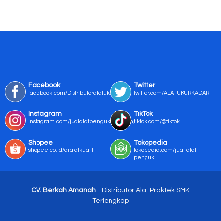
Facebook
Twitter
facebook.com/Distributoralatukur
twitter.com/ALATUKURKADAR
Instagram
TikTok
instagram.com/jualalatpengukurmurah/
tiktok.com/@tiktok
Shopee
Tokopedia
shopee.co.id/drajatkuat1
tokopedia.com/jual-alat-
penguk
CV. Berkah Amanah
- Distributor Alat Praktek SMK
Terlengkap