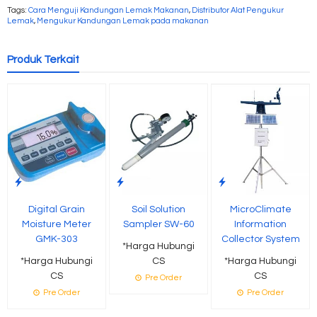
Tags:
Cara Menguji Kandungan Lemak Makanan
,
Distributor Alat Pengukur
Lemak
,
Mengukur Kandungan Lemak pada makanan
Produk Terkait
Digital Grain
Soil Solution
MicroClimate
Moisture Meter
Sampler SW-60
Information
GMK-303
Collector System
*Harga Hubungi
*Harga Hubungi
CS
*Harga Hubungi
CS
CS
Pre Order
Pre Order
Pre Order