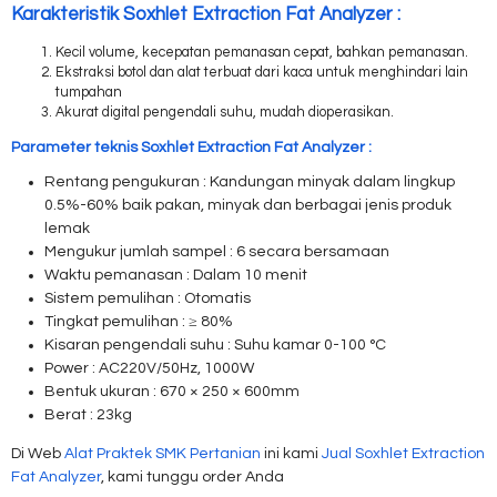
Karakteristik Soxhlet Extraction Fat Analyzer :
Kecil volume, kecepatan pemanasan cepat, bahkan pemanasan.
Ekstraksi botol dan alat terbuat dari kaca untuk menghindari lain
tumpahan
Akurat digital pengendali suhu, mudah dioperasikan.
Parameter teknis Soxhlet Extraction Fat Analyzer :
Rentang pengukuran : Kandungan minyak dalam lingkup
0.5%-60% baik pakan, minyak dan berbagai jenis produk
lemak
Mengukur jumlah sampel : 6 secara bersamaan
Waktu pemanasan : Dalam 10 menit
Sistem pemulihan : Otomatis
Tingkat pemulihan : ≥ 80%
Kisaran pengendali suhu : Suhu kamar 0-100 °C
Power : AC220V/50Hz, 1000W
Bentuk ukuran : 670 × 250 × 600mm
Berat : 23kg
Di Web
Alat Praktek SMK Pertanian
ini kami
Jual Soxhlet Extraction
Fat Analyzer
, kami tunggu order Anda