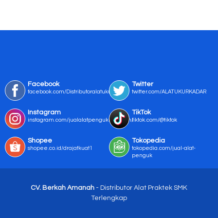
Facebook
Twitter
facebook.com/Distributoralatukur
twitter.com/ALATUKURKADAR
Instagram
TikTok
instagram.com/jualalatpengukurmurah/
tiktok.com/@tiktok
Shopee
Tokopedia
shopee.co.id/drajatkuat1
tokopedia.com/jual-alat-
penguk
CV. Berkah Amanah
- Distributor Alat Praktek SMK
Terlengkap