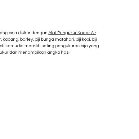
 yang bisa diukur dengan
Alat Pengukur Kadar Air
t,
kacang
, barley, biji bunga matahari, biji kopi, biji
ff kemudia memilih seting pengukuran bija yang
gukur dan menampilkan angka hasil