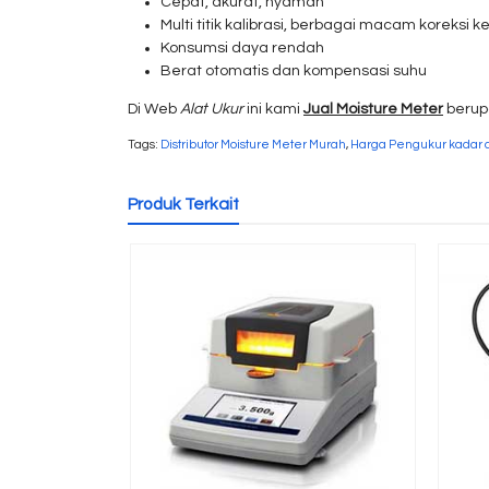
Cepat, akurat, nyaman
Multi titik kalibrasi, berbagai macam koreksi 
Konsumsi daya rendah
Berat o
tomatis dan kompensasi suhu
Di Web
Alat Ukur
ini kami
Jual Moisture Meter
berupa
Tags:
Distributor Moisture Meter Murah
,
Harga Pengukur kadar ai
Produk Terkait