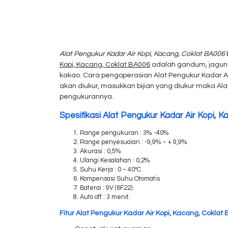
Alat Pengukur Kadar Air Kopi, Kacang, Coklat BA006
Kopi, Kacang, Coklat BA006
adalah
gandum
, jagu
kakao. Cara pengoperasian Alat Pengukur Kadar A
akan diukur, masukkan bijian yang diukur maka Al
pengukurannya.
Spesifikasi Alat Pengukur Kadar Air Kopi, K
Range pengukuran : 3% -40%
Range penyesuaian : -9,9% ~ + 9,9%
Akurasi : 0,5%
Ulangi Kesalahan : 0,2%
Suhu Kerja : 0 ~ 40ºC
Kompensasi
Suhu Otomatis
Baterai : 9V (6F22)
Auto off : 3 menit.
Fitur Alat Pengukur Kadar Air Kopi, Kacang, Coklat 