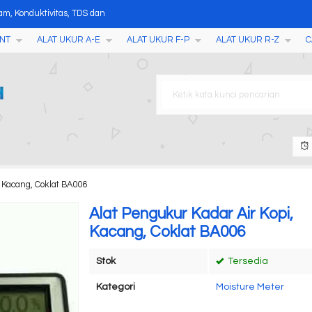
m, Konduktivitas, TDS dan
NT
ALAT UKUR A-E
ALAT UKUR F-P
ALAT UKUR R-Z
C
DO-609L
efractometer WYA-Z Series
an Busa MC-7825F
 Detector MFD500B
1500PRO
 Detector MFD550B
, Kacang, Coklat BA006
Alat Pengukur Kadar Air Kopi,
Kacang, Coklat BA006
Stok
Tersedia
Kategori
Moisture Meter