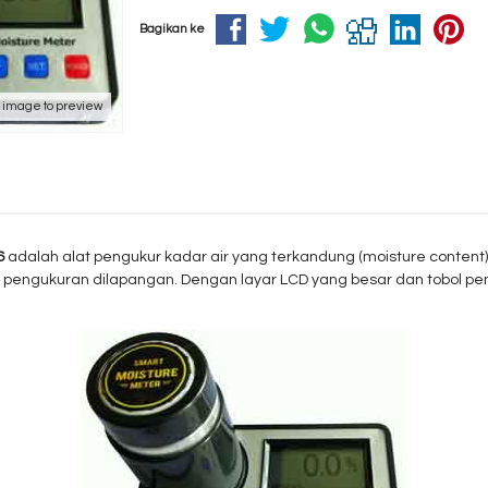
Bagikan ke
k image to preview
6
adalah alat pengukur kadar air yang terkandung (moisture content)
engukuran dilapangan. Dengan layar LCD yang besar dan tobol peng