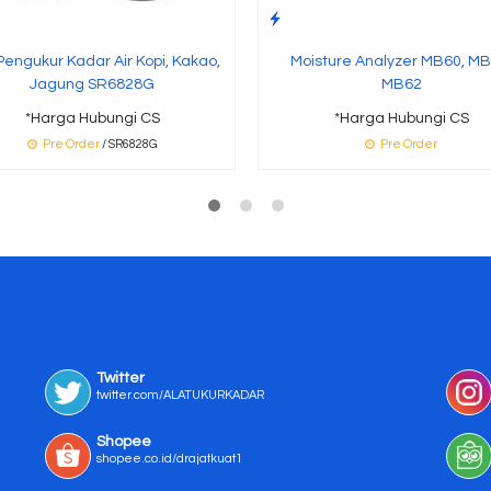
Pengukur Kadar Air Kopi, Kakao,
Moisture Analyzer MB60, MB
Jagung SR6828G
MB62
*Harga Hubungi CS
*Harga Hubungi CS
Pre Order
/ SR6828G
Pre Order
Twitter
twitter.com/ALATUKURKADAR
Shopee
shopee.co.id/drajatkuat1