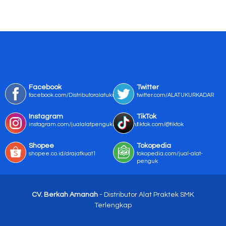
Facebook
Twitter
facebook.com/Distributoralatukur
twitter.com/ALATUKURKADAR
Instagram
TikTok
instagram.com/jualalatpengukurmurah/
tiktok.com/@tiktok
Shopee
Tokopedia
shopee.co.id/drajatkuat1
tokopedia.com/jual-alat-
penguk
CV. Berkah Amanah
- Distributor Alat Praktek SMK
Terlengkap