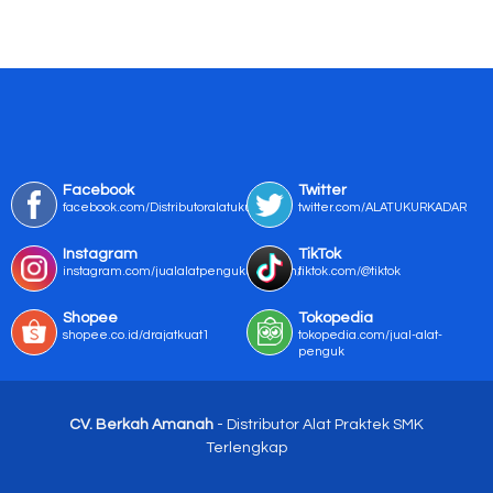
Facebook
Twitter
facebook.com/Distributoralatukur
twitter.com/ALATUKURKADAR
Instagram
TikTok
instagram.com/jualalatpengukurmurah/
tiktok.com/@tiktok
Shopee
Tokopedia
shopee.co.id/drajatkuat1
tokopedia.com/jual-alat-
penguk
CV. Berkah Amanah
- Distributor Alat Praktek SMK
Terlengkap