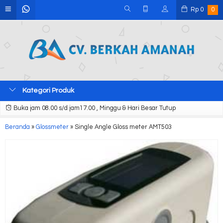
Rp
0
0
Kategori Produk
Buka jam 08.00 s/d jam17.00 , Minggu & Hari Besar Tutup
Beranda
»
Glossmeter
»
Single Angle Gloss meter AMT503