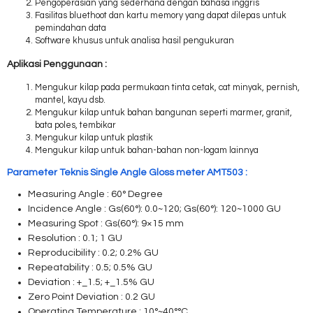
Pengoperasian yang sederhana dengan bahasa inggris
Fasilitas bluethoot dan kartu memory yang dapat dilepas untuk
pemindahan data
Software khusus untuk analisa hasil pengukuran
Aplikasi Penggunaan :
Mengukur kilap pada permukaan tinta cetak, cat minyak, pernish,
mantel, kayu dsb.
Mengukur kilap untuk bahan bangunan seperti marmer, granit,
bata poles, tembikar
Mengukur kilap untuk plastik
Mengukur kilap untuk bahan-bahan non-logam lainnya
Parameter Teknis Single Angle Gloss meter AMT503 :
Measuring Angle : 60° Degree
Incidence Angle : Gs(60°): 0.0~120; Gs(60°): 120~1000 GU
Measuring Spot : Gs(60°): 9×15 mm
Resolution : 0.1; 1 GU
Reproducibility : 0.2; 0.2% GU
Repeatability : 0.5; 0.5% GU
Deviation : +_1.5; +_1.5% GU
Zero Point Deviation : 0.2 GU
Operating Temperature : 10°~40°°C