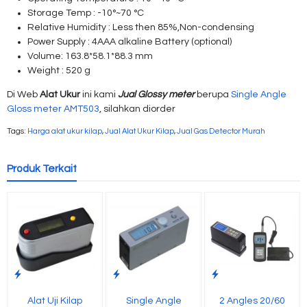
Storage Temp : -10°~70 °C
Relative Humidity : Less then 85%,Non-condensing
Power Supply : 4AAA alkaline Battery (optional)
Volume: 163.8*58.1*88.3 mm
Weight : 520 g
Di Web
Alat Ukur
ini kami
Jual Glossy meter
berupa
Single Angle
Gloss meter AMT503
, silahkan diorder
Tags:
Harga alat ukur kilap
,
Jual Alat Ukur Kilap
,
Jual Gas Detector Murah
Produk Terkait
Alat Uji Kilap
Single Angle
2 Angles 20/60