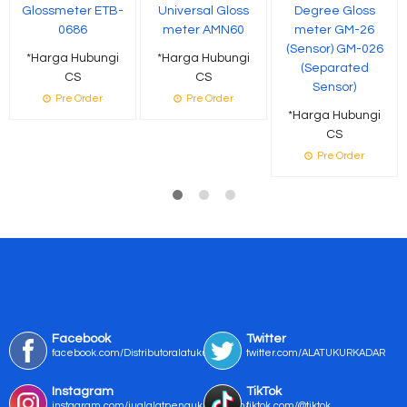
Glossmeter ETB-
Universal Gloss
Degree Gloss
0686
meter AMN60
meter GM-26
(Sensor) GM-026
*Harga Hubungi
*Harga Hubungi
(Separated
CS
CS
Sensor)
Pre Order
Pre Order
*Harga Hubungi
CS
Pre Order
Facebook
Twitter
facebook.com/Distributoralatukur
twitter.com/ALATUKURKADAR
Instagram
TikTok
instagram.com/jualalatpengukurmurah/
tiktok.com/@tiktok