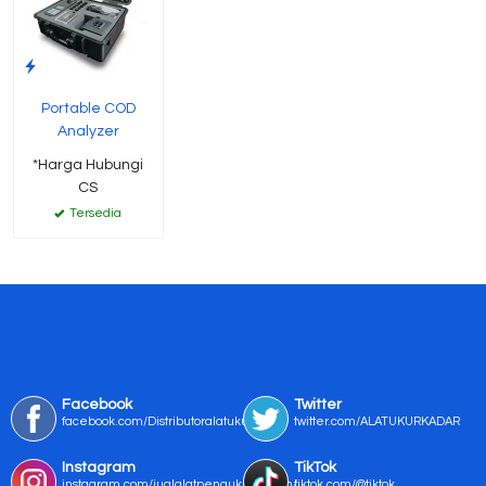
Portable COD
Analyzer
*Harga Hubungi
CS
Tersedia
Facebook
Twitter
facebook.com/Distributoralatukur
twitter.com/ALATUKURKADAR
Instagram
TikTok
instagram.com/jualalatpengukurmurah/
tiktok.com/@tiktok