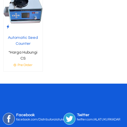
Automatic Seed
Counter
*Harga Hubungi
CS
Pre Order
Facebook
Twitter
facebook.com/Distributoralatukur
twitter.com/ALATUKURKADAR