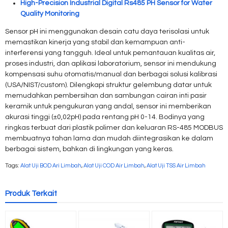
High-Precision Industrial Digital Rs485 PH Sensor for Water
Quality Monitoring
Sensor pH ini menggunakan desain catu daya terisolasi untuk
memastikan kinerja yang stabil dan kemampuan anti-
interferensi yang tangguh. Ideal untuk pemantauan kualitas air,
proses industri, dan aplikasi laboratorium, sensor ini mendukung
kompensasi suhu otomatis/manual dan berbagai solusi kalibrasi
(USA/NIST/custom). Dilengkapi struktur gelembung datar untuk
memudahkan pembersihan dan sambungan cairan inti pasir
keramik untuk pengukuran yang andal, sensor ini memberikan
akurasi tinggi (±0,02pH) pada rentang pH 0-14. Bodinya yang
ringkas terbuat dari plastik polimer dan keluaran RS-485 MODBUS
membuatnya tahan lama dan mudah diintegrasikan ke dalam
berbagai sistem, bahkan di lingkungan yang keras.
Tags:
Alat Uji BOD Ari Limbah
,
Alat Uji COD Air Limbah
,
Alat Uji TSS Air Limbah
Produk Terkait