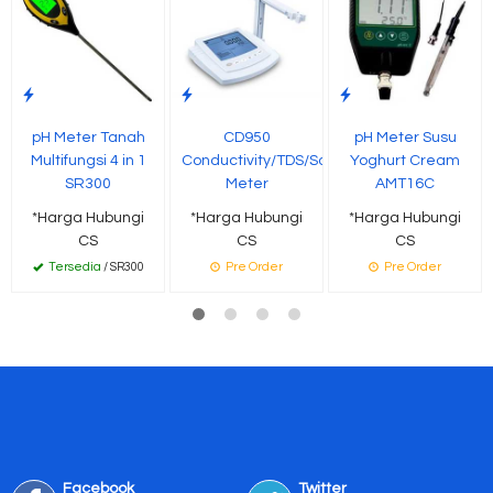
pH Meter Tanah
CD950
pH Meter Susu
Multifungsi 4 in 1
Conductivity/TDS/Salinity/Temp
Yoghurt Cream
SR300
Meter
AMT16C
*Harga Hubungi
*Harga Hubungi
*Harga Hubungi
CS
CS
CS
Tersedia
/ SR300
Pre Order
Pre Order
Facebook
Twitter