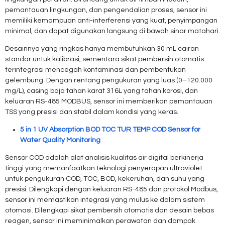
pemantauan lingkungan, dan pengendalian proses, sensor ini
memiliki kemampuan anti-interferensi yang kuat, penyimpangan
minimal, dan dapat digunakan langsung di bawah sinar matahari.
Desainnya yang ringkas hanya membutuhkan 30 mL cairan
standar untuk kalibrasi, sementara sikat pembersih otomatis
terintegrasi mencegah kontaminasi dan pembentukan
gelembung. Dengan rentang pengukuran yang luas (0–120.000
mg/L), casing baja tahan karat 316L yang tahan korosi, dan
keluaran RS-485 MODBUS, sensor ini memberikan pemantauan
TSS yang presisi dan stabil dalam kondisi yang keras.
5 in 1 UV Absorption BOD TOC TUR TEMP COD Sensor for
Water Quality Monitoring
Sensor COD adalah alat analisis kualitas air digital berkinerja
tinggi yang memanfaatkan teknologi penyerapan ultraviolet
untuk pengukuran COD, TOC, BOD, kekeruhan, dan suhu yang
presisi. Dilengkapi dengan keluaran RS-485 dan protokol Modbus,
sensor ini memastikan integrasi yang mulus ke dalam sistem
otomasi. Dilengkapi sikat pembersih otomatis dan desain bebas
reagen, sensor ini meminimalkan perawatan dan dampak