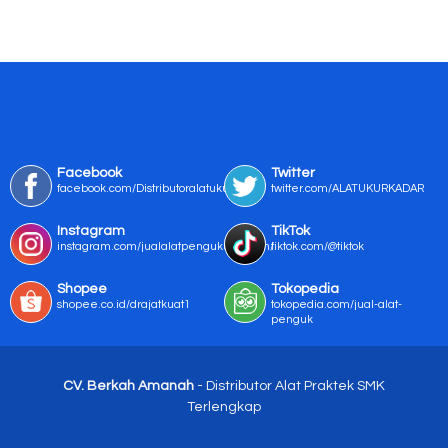
Facebook
Twitter
facebook.com/Distributoralatukur
twitter.com/ALATUKURKADAR
Instagram
TikTok
instagram.com/jualalatpengukurmurah/
tiktok.com/@tiktok
Shopee
Tokopedia
shopee.co.id/drajatkuat1
tokopedia.com/jual-alat-
penguk
CV. Berkah Amanah
- Distributor Alat Praktek SMK
Terlengkap