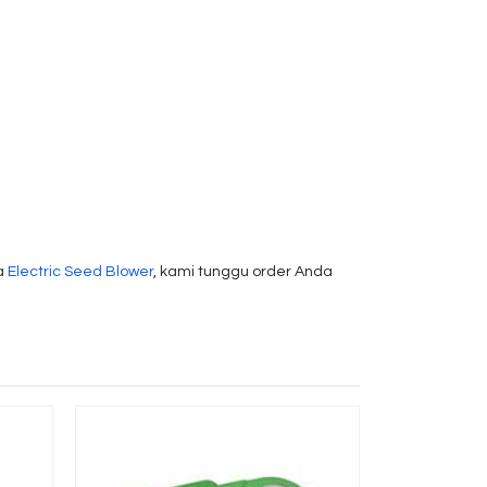
a
Electric Seed Blower
, kami tunggu order Anda
Pesticide 
*Ha