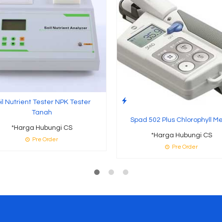
il Nutrient Tester NPK Tester
Tanah
Spad 502 Plus Chlorophyll M
*Harga Hubungi CS
*Harga Hubungi CS
Pre Order
Pre Order