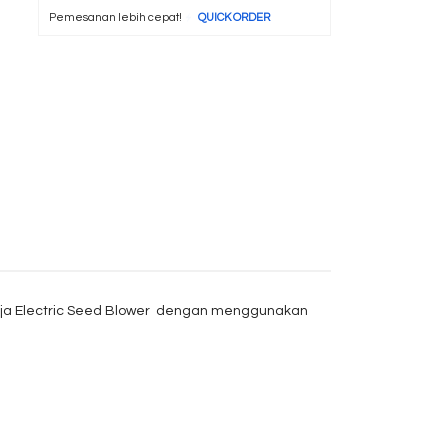
Pemesanan lebih cepat!
QUICK ORDER
kerja Electric Seed Blower dengan menggunakan