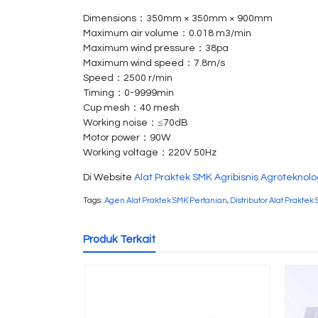
Dimensions：350mm × 350mm × 900mm
Maximum air volume：0.018 m3/min
Maximum wind pressure：38pa
Maximum wind speed：7.8m/s
Speed：2500 r/min
Timing：0-9999min
Cup mesh：40 mesh
Working noise：≤70dB
Motor power：90W
Working voltage：220V 50Hz
Di Website
Alat Praktek SMK Agribisnis Agroteknolo
Tags:
Agen Alat Praktek SMK Pertanian
,
Distributor Alat Praktek
Produk Terkait