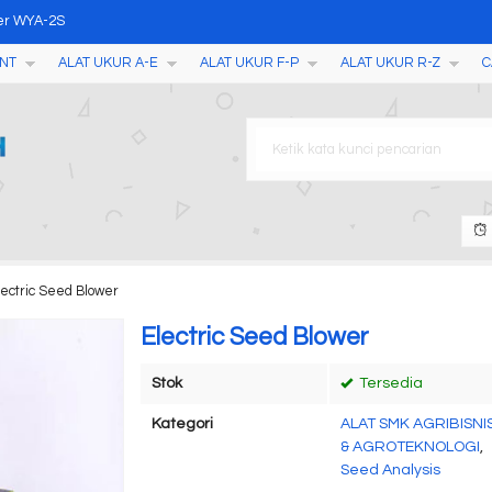
ter WYA-2S
NT
ALAT UKUR A-E
ALAT UKUR F-P
ALAT UKUR R-Z
C
e Gloss meter GM-200
AMT67D AMT67DL
 2 Lines AMD006
ablet YD-3
eter MC-7828G
 Tester YD300
lectric Seed Blower
 Tembakau TK100T
Electric Seed Blower
Stok
Tersedia
Kategori
ALAT SMK AGRIBISNI
& AGROTEKNOLOGI
,
Seed Analysis