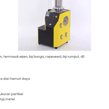
n, termasuk wijen, biji bunga, rapeseed, biji rumput, dll.
ama dan hemat daya
kuran partikel
utup metel