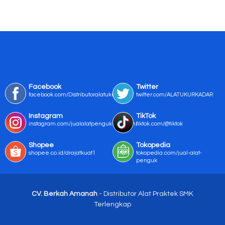
Facebook
Twitter
facebook.com/Distributoralatukur
twitter.com/ALATUKURKADAR
Instagram
TikTok
instagram.com/jualalatpengukurmurah/
tiktok.com/@tiktok
Shopee
Tokopedia
shopee.co.id/drajatkuat1
tokopedia.com/jual-alat-
penguk
CV. Berkah Amanah
- Distributor Alat Praktek SMK
Terlengkap