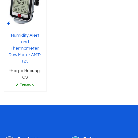
Humidity Alert
and
Thermometer,
Dew Meter AMT-
123
*Harga Hubungi
CS
Tersedia