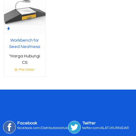
Workbench for
Seed Neatness
*Harga Hubungi
CS
Pre Order
Facebook
Twitter
facebook.com/Distributoralatukur
twitter.com/ALATUKURKADAR