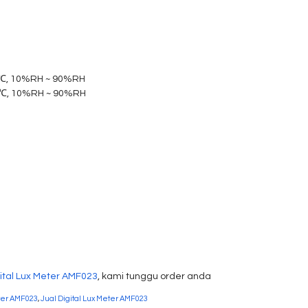
0℃, 10%RH ~ 90%RH
50℃, 10%RH ~ 90%RH
ital Lux Meter AMF023
, kami tunggu order anda
ter AMF023
,
Jual Digital Lux Meter AMF023