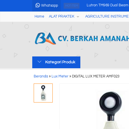
Whatsapp
HOT ITEM
Electric Seed Blower
Home
ALAT PRAKTEK
AGRICULTURE INSTRUME
USB Disposable Temperat
Colorimeter (Color Diffe
Automatic Potential Titra
NPK Tester Digital
Kategori Produk
Analog Fruits Hardness T
Portable Ultrasonic Flaw
Beranda
»
Lux Meter
»
DIGITAL LUX METER AMF023
Lutron TM969 Dual Beam