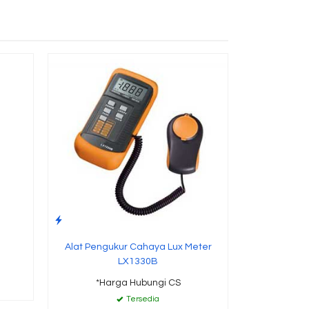
UV Li
*Ha
Alat Pengukur Cahaya Lux Meter
LX1330B
*Harga Hubungi CS
Tersedia