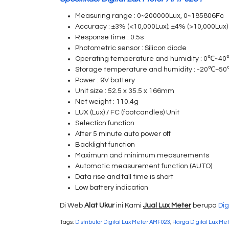
Measuring range : 0~200000Lux, 0~185806Fc
Accuracy : ±3% (<10,000Lux); ±4% (>10,000Lux)
Response time : 0.5s
Photometric sensor : Silicon diode
Operating temperature and humidity : 0℃~4
Storage temperature and humidity : -20℃~
Power : 9V battery
Unit size : 52.5 x 35.5 x 166mm
Net weight : 110.4g
LUX (Lux) / FC (footcandles) Unit
Selection function
After 5 minute auto power off
Backlight function
Maximum and minimum measurements
Automatic measurement function (AUTO)
Data rise and fall time is short
Low battery indication
Di Web
Alat Ukur
ini Kami
Jual Lux Meter
berupa
Dig
Tags:
Distributor Digital Lux Meter AMF023
,
Harga Digital Lux Me