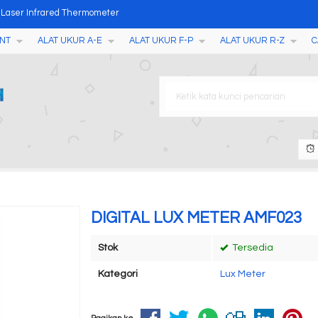
NT
ALAT UKUR A-E
ALAT UKUR F-P
ALAT UKUR R-Z
C
ure Data Logger D25, D50, D
rence Meter) AMT507
tion Meter ZD-2
ester, Penetrometer, Scler
 Detector MFD550B
DIGITAL LUX METER AMF023
 Laser Infrared Thermometer
Stok
Tersedia
Kategori
Lux Meter