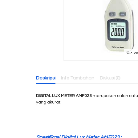
clic
Deskripsi
Info Tambahan
Diskusi (0)
DIGITAL LUX METER AMF023
merupakan salah satu 
yang akurat.
Spesifikasi Digital Lux Meter AMF023 :