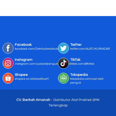
Facebook
Twitter
facebook.com/Distributoralatukur
twitter.com/ALATUKURKADAR
Instagram
TikTok
instagram.com/jualalatpengukurmurah/
tiktok.com/@tiktok
Shopee
Tokopedia
shopee.co.id/drajatkuat1
tokopedia.com/jual-alat-
penguk
CV. Berkah Amanah
- Distributor Alat Praktek SMK
Terlengkap