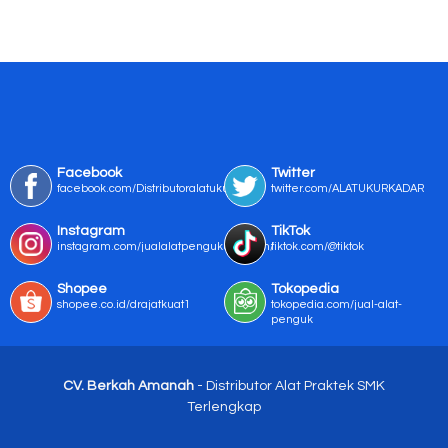
Facebook
Twitter
facebook.com/Distributoralatukur
twitter.com/ALATUKURKADAR
Instagram
TikTok
instagram.com/jualalatpengukurmurah/
tiktok.com/@tiktok
Shopee
Tokopedia
shopee.co.id/drajatkuat1
tokopedia.com/jual-alat-
penguk
CV. Berkah Amanah
- Distributor Alat Praktek SMK
Terlengkap