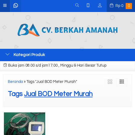
Rp
0
0
Kategori Produk
Buka jam 08.00 s/d jam17.00 , Minggu & Hari Besar Tutup
Beranda
»
Tags "Jual BOD Meter Murah"
Tags
Jual BOD Meter Murah