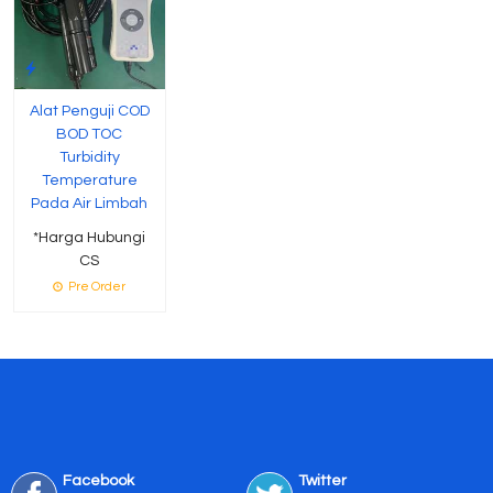
Alat Penguji COD
BOD TOC
Turbidity
Temperature
Pada Air Limbah
*Harga Hubungi
CS
Pre Order
Facebook
Twitter