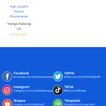
High Quality
Flame
Photometer
*Harga Hubungi
CS
Pre Order
Facebook
Twitter
facebook.com/Distributoralatukur
twitter.com/ALATUKURKADAR
Instagram
TikTok
instagram.com/jualalatpengukurmurah/
tiktok.com/@tiktok
Shopee
Tokopedia
shopee.co.id/drajatkuat1
tokopedia.com/jual-alat-