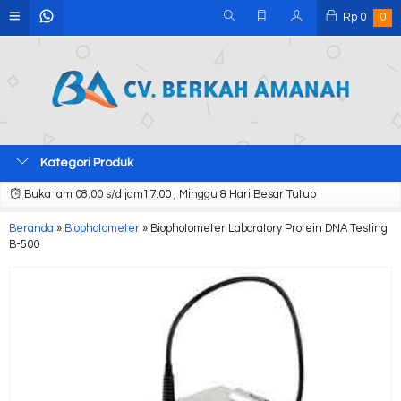
Rp
0
0
Kategori Produk
Buka jam 08.00 s/d jam17.00 , Minggu & Hari Besar Tutup
Beranda
»
Biophotometer
»
Biophotometer Laboratory Protein DNA Testing
B-500