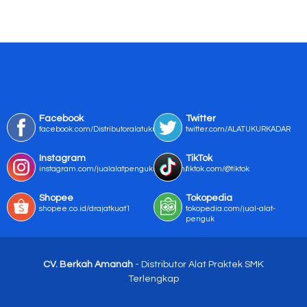
Facebook
Twitter
facebook.com/Distributoralatukur
twitter.com/ALATUKURKADAR
Instagram
TikTok
instagram.com/jualalatpengukurmurah/
tiktok.com/@tiktok
Shopee
Tokopedia
shopee.co.id/drajatkuat1
tokopedia.com/jual-alat-
penguk
CV. Berkah Amanah
- Distributor Alat Praktek SMK
Terlengkap