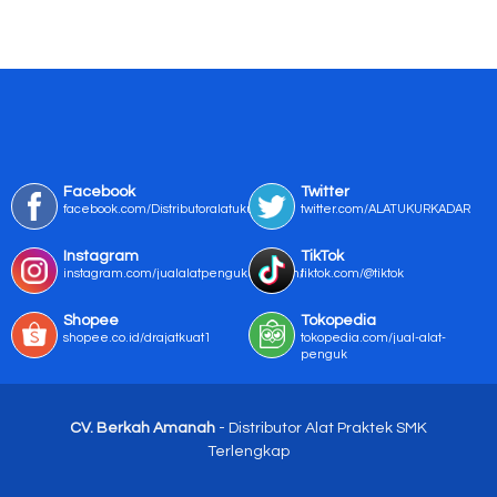
Facebook
Twitter
facebook.com/Distributoralatukur
twitter.com/ALATUKURKADAR
Instagram
TikTok
instagram.com/jualalatpengukurmurah/
tiktok.com/@tiktok
Shopee
Tokopedia
shopee.co.id/drajatkuat1
tokopedia.com/jual-alat-
penguk
CV. Berkah Amanah
- Distributor Alat Praktek SMK
Terlengkap