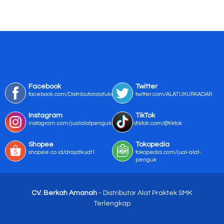
Facebook
Twitter
facebook.com/Distributoralatukur
twitter.com/ALATUKURKADAR
Instagram
TikTok
instagram.com/jualalatpengukurmurah/
tiktok.com/@tiktok
Shopee
Tokopedia
shopee.co.id/drajatkuat1
tokopedia.com/jual-alat-
penguk
CV. Berkah Amanah
- Distributor Alat Praktek SMK
Terlengkap