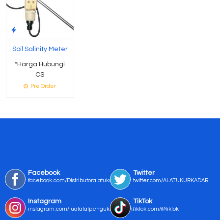
Soil Salinity Meter
*Harga Hubungi
CS
Pre Order
Facebook
Twitter
facebook.com/Distributoralatukur
twitter.com/ALATUKURKADAR
Instagram
TikTok
instagram.com/jualalatpengukurmurah/
tiktok.com/@tiktok