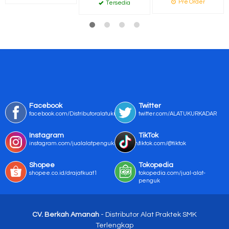
Pre Order
Tersedia
Facebook
Twitter
facebook.com/Distributoralatukur
twitter.com/ALATUKURKADAR
Instagram
TikTok
instagram.com/jualalatpengukurmurah/
tiktok.com/@tiktok
Shopee
Tokopedia
shopee.co.id/drajatkuat1
tokopedia.com/jual-alat-
penguk
CV. Berkah Amanah
- Distributor Alat Praktek SMK
Terlengkap