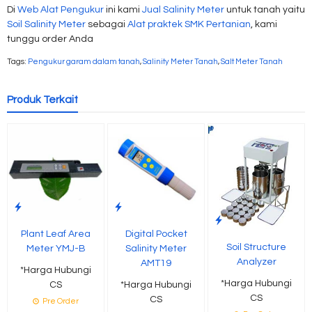
Di
Web Alat Pengukur
ini kami
Jual Salinity Meter
untuk tanah yaitu
Soil Salinity Meter
sebagai
Alat praktek SMK Pertanian
, kami
tunggu order Anda
Tags:
Pengukur garam dalam tanah
,
Salinity Meter Tanah
,
Salt Meter Tanah
Produk Terkait
Plant Leaf Area
Digital Pocket
Soil Structure
Meter YMJ-B
Salinity Meter
Analyzer
AMT19
*Harga Hubungi
*Harga Hubungi
CS
*Harga Hubungi
CS
CS
Pre Order