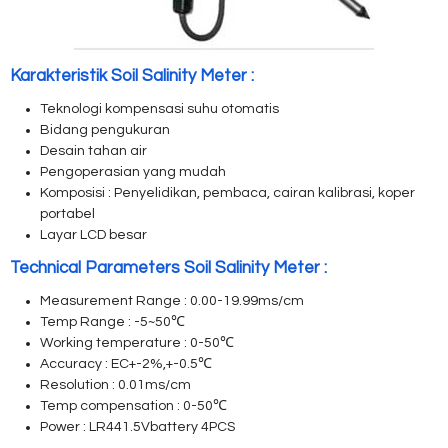
Karakteristik Soil Salinity Meter :
Teknologi kompensasi suhu otomatis
Bidang pengukuran
Desain tahan air
Pengoperasian yang mudah
Komposisi : Penyelidikan, pembaca, cairan kalibrasi, koper
portabel
Layar LCD besar
Technical Parameters Soil Salinity Meter :
Measurement Range : 0.00-19.99ms/cm
Temp Range : -5~50℃
Working temperature : 0-50℃
Accuracy : EC+-2%,+-0.5℃
Resolution : 0.01ms/cm
Temp compensation : 0-50℃
Power : LR441.5Vbattery 4PCS