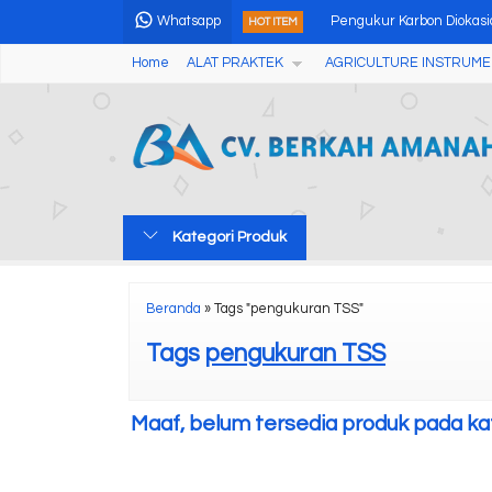
Pengukur Karbon Diokasi
Whatsapp
HOT ITEM
Home
ALAT PRAKTEK
AGRICULTURE INSTRUME
Automatic Digital Melting 
Alat Pengukur Kekerasa
Digital Thermometer AM
Soil Water Potential Locat
Kategori Produk
Coating Thickness Mete
Ultrasonic Thickness Ga
Beranda
»
Tags "pengukuran TSS"
Manual Tablet Hardness 
Tags
pengukuran TSS
Pengukur Karbon Diokasi
Maaf, belum tersedia produk pada kate