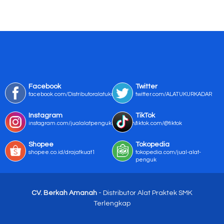
Facebook
Twitter
facebook.com/Distributoralatukur
twitter.com/ALATUKURKADAR
Instagram
TikTok
instagram.com/jualalatpengukurmurah/
tiktok.com/@tiktok
Shopee
Tokopedia
shopee.co.id/drajatkuat1
tokopedia.com/jual-alat-
penguk
CV. Berkah Amanah
- Distributor Alat Praktek SMK
Terlengkap