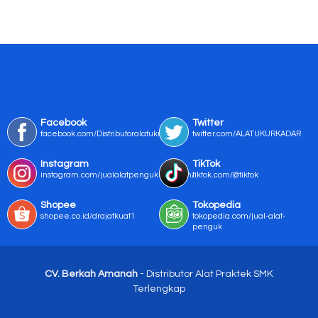
Facebook
Twitter
facebook.com/Distributoralatukur
twitter.com/ALATUKURKADAR
Instagram
TikTok
instagram.com/jualalatpengukurmurah/
tiktok.com/@tiktok
Shopee
Tokopedia
shopee.co.id/drajatkuat1
tokopedia.com/jual-alat-
penguk
CV. Berkah Amanah
- Distributor Alat Praktek SMK
Terlengkap