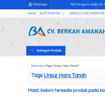
Whatsapp
Alat Pengukur Kadar Air K
HOT ITEM
Home
ALAT PRAKTEK
AGRICULTURE INSTRUME
Digital Anemometer Den
Flour Powder Magnetic Me
Halogen Moisture Meter
Professional Alcohol Tes
Kategori Produk
Palu Schmidt Digital HT-
Soil Fertilizer Nutrient Te
Beranda
»
Tags "Unsur Hara Tanah"
Pompa Paristaltik Denga
Tags
Unsur Hara Tanah
Maaf, belum tersedia produk pada kate