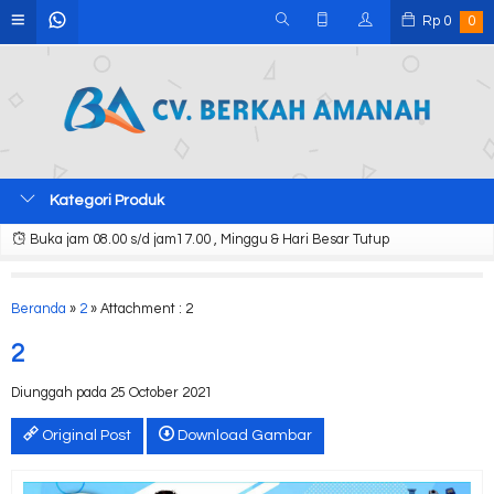
Rp
0
0
Kategori Produk
Buka jam 08.00 s/d jam17.00 , Minggu & Hari Besar Tutup
Beranda
»
2
» Attachment : 2
2
Diunggah pada 25 October 2021
Original Post
Download Gambar