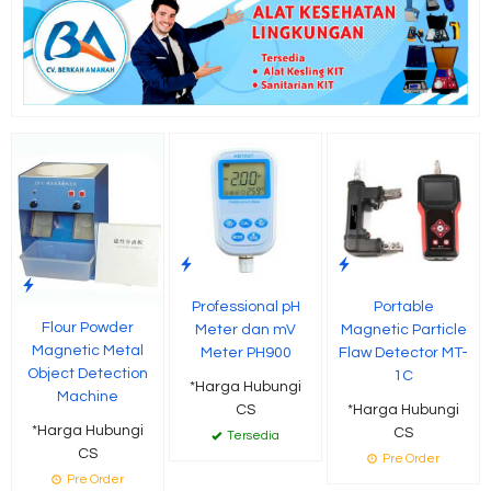
Professional pH
Portable
Flour Powder
Meter dan mV
Magnetic Particle
Magnetic Metal
Meter PH900
Flaw Detector MT-
Object Detection
1C
*Harga Hubungi
Machine
CS
*Harga Hubungi
*Harga Hubungi
CS
Tersedia
CS
Pre Order
Pre Order