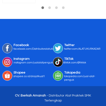
Facebook
Twitter
facebook.com/Distributoralatukur
twitter.com/ALATUKURKADAR
Instagram
TikTok
instagram.com/jualalatpengukurmurah/
tiktok.com/@tiktok
Shopee
Tokopedia
shopee.co.id/drajatkuat1
tokopedia.com/jual-alat-
penguk
CV. Berkah Amanah
- Distributor Alat Praktek SMK
Terlengkap