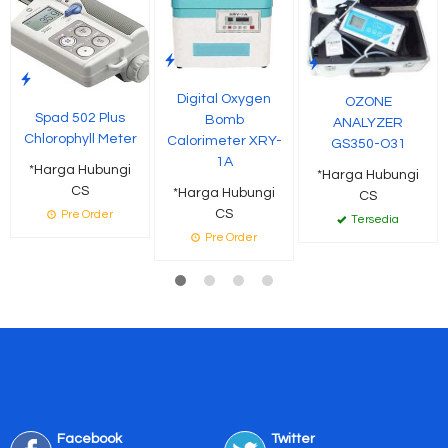
Digital Oxygen
OZONE
Spad 502 Plus
Bomb
ANALYZER
Chlorophyll Meter
Calorimeter XRY-
GS350-O31
1A
*Harga Hubungi
*Harga Hubungi
CS
*Harga Hubungi
CS
CS
Pre Order
Tersedia
Pre Order
Facebook
Twitter