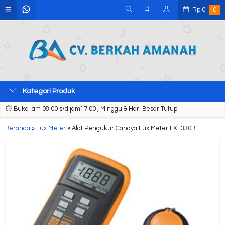
Rp
0
0
Kategori Produk
Buka jam 08.00 s/d jam17.00 , Minggu & Hari Besar Tutup
Beranda
»
Lux Meter
»
Alat Pengukur Cahaya Lux Meter LX1330B