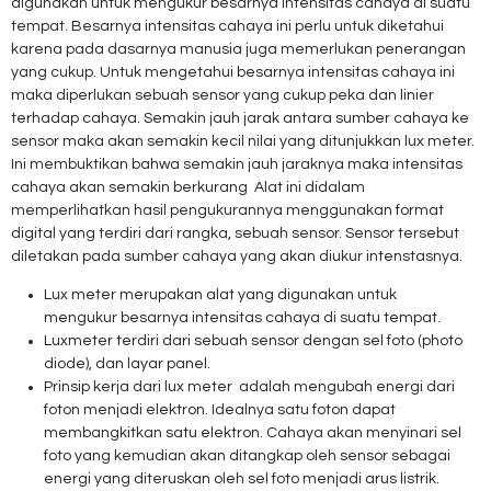
digunakan untuk mengukur besarnya intensitas cahaya di suatu
tempat. Besarnya intensitas cahaya ini perlu untuk diketahui
karena pada dasarnya manusia juga memerlukan penerangan
yang cukup. Untuk mengetahui besarnya intensitas cahaya ini
maka diperlukan sebuah sensor yang cukup peka dan linier
terhadap cahaya. Semakin jauh jarak antara sumber cahaya ke
sensor maka akan semakin kecil nilai yang ditunjukkan lux meter.
Ini membuktikan bahwa semakin jauh jaraknya maka intensitas
cahaya akan semakin berkurang Alat ini didalam
memperlihatkan hasil pengukurannya menggunakan format
digital yang terdiri dari rangka, sebuah sensor. Sensor tersebut
diletakan pada sumber cahaya yang akan diukur intenstasnya.
Lux meter merupakan alat yang digunakan untuk
mengukur besarnya intensitas cahaya di suatu tempat.
Luxmeter terdiri dari sebuah sensor dengan sel foto (photo
diode), dan layar panel.
Prinsip kerja dari lux meter adalah mengubah energi dari
foton menjadi elektron. Idealnya satu foton dapat
membangkitkan satu elektron. Cahaya akan menyinari sel
foto yang kemudian akan ditangkap oleh sensor sebagai
energi yang diteruskan oleh sel foto menjadi arus listrik.