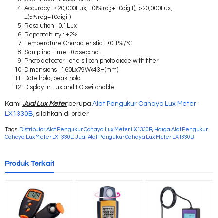
Accuracy : ≤20,000Lux, ±(3%rdg+10digit); >20,000Lux,
±(5%rdg+10digit)
Resolution : 0.1Lux
Repeatability : ±2%
Temperature Characteristic : ±0.1%/℃
Sampling Time : 0.5second
Photo detector : one silicon photo diode with filter.
Dimensions : 160Lx79Wx43H(mm)
Date hold, peak hold
Display in Lux and FC switchable
Kami
Jual Lux Meter
berupa
Alat Pengukur Cahaya Lux Meter
LX1330B
, silahkan di order
Tags:
Distributor Alat Pengukur Cahaya Lux Meter LX1330B
,
Harga Alat Pengukur
Cahaya Lux Meter LX1330B
,
Jual Alat Pengukur Cahaya Lux Meter LX1330B
Produk Terkait