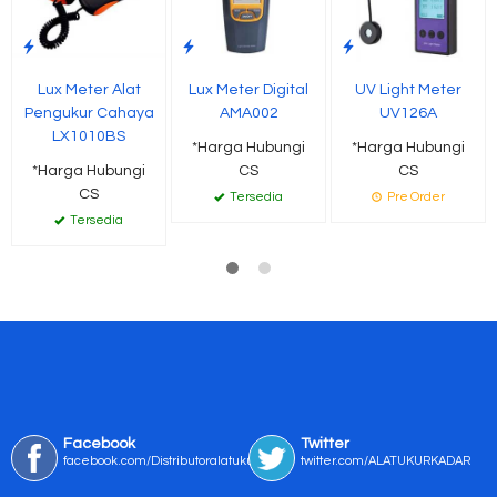
Lux Meter Alat
Lux Meter Digital
UV Light Meter
Pengukur Cahaya
AMA002
UV126A
LX1010BS
*Harga Hubungi
*Harga Hubungi
*Harga Hubungi
CS
CS
CS
Tersedia
Pre Order
Tersedia
Facebook
Twitter
facebook.com/Distributoralatukur
twitter.com/ALATUKURKADAR