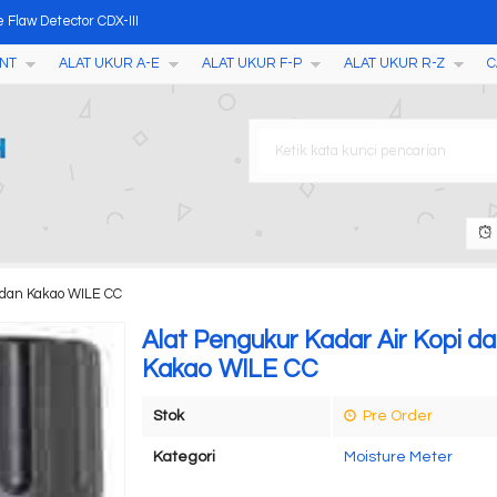
e Flaw Detector CDX-III
NT
ALAT UKUR A-E
ALAT UKUR F-P
ALAT UKUR R-Z
C
ure Data Logger D25, D50, D
S
 / Incubator
alyzer
anaman
Meter SB-2000PRO
i dan Kakao WILE CC
 Meter AMF051
Alat Pengukur Kadar Air Kopi d
Kakao WILE CC
Stok
Pre Order
Kategori
Moisture Meter