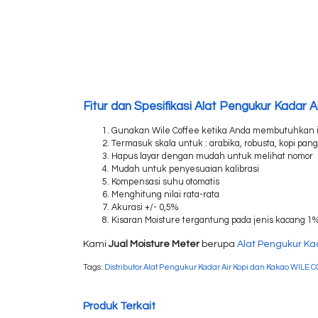
Fitur dan Spesifikasi Alat Pengukur Kadar 
Gunakan Wile Coffee ketika Anda membutuhkan info
Termasuk skala untuk : arabika, robusta, kopi pang
Hapus layar dengan mudah untuk melihat nomor
Mudah untuk penyesuaian kalibrasi
Kompensasi suhu o
tomatis
Menghitung nilai rata-rata
Akurasi +/- 0,5%
Kisaran Moisture tergantung pada jenis kacang 1
Kami
Jual Moisture Meter
b
erupa
Alat Pengukur Ka
Tags:
Distributor Alat Pengukur Kadar Air Kopi dan Kakao WILE C
Produk Terkait