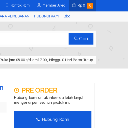
Kontak Kami
Member Area
Rp
0
0
ARA PEMESANAN
HUBUNGI KAMI
Blog
Cari
Buka jam 08.00 s/d jam17.00 , Minggu & Hari Besar Tutup
an
PRE ORDER
Hubungi kami untuk informasi lebih lanjut
mengenai pemesanan produk ini.
Hubungi Kami