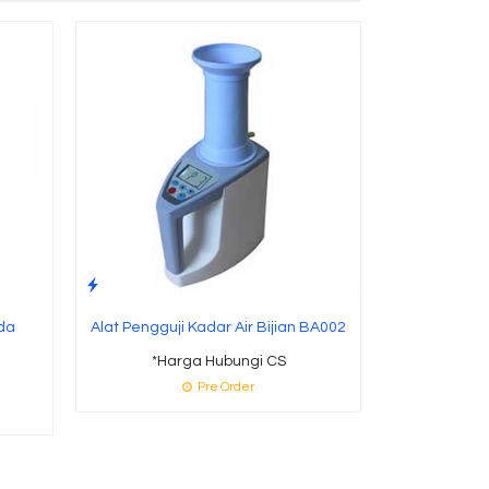
Grain Mo
*Ha
ada
Alat Pengguji Kadar Air Bijian BA002
*Harga Hubungi CS
Pre Order