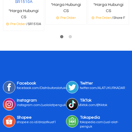
SR1510A
*Harga Hubungi
*Harga Hubungi
*Harga Hubungi
CS
CS
CS
Pre Order
Pre Order
/ Shore F
Pre Order
/ SR1510A
Facebook
Twitter
facebook.com/Distributoralatukur
twitter.com/ALATUKURKADAR
Instagram
TikTok
instagram.com/jualalatpengukurmurah/
tiktok.com/@tiktok
Shopee
Tokopedia
shopee.co.id/drajatkuat1
tokopedia.com/jual-alat-
penguk