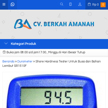
Rp
0
0
Kategori Produk
Buka jam 08.00 s/d jam17.00 , Minggu & Hari Besar Tutup
Beranda
»
Durometer
»
Shore Hardness Tester Untuk Busa dan Bahan
Lembut SR1510F