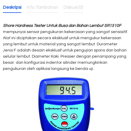
Deskripsi
Info Tambahan
Diskusi (0)
Shore Hardness Tester Untuk Busa dan Bahan Lembut SR1510F
mempunyai sensor pengukuran kekerasan yang sangat sensisitif.
Alat ini diciptakan secara eksklusif untuk mengukur kekerasan
yang lembut untuk material yang sangat lembut.
Durometer
Jenis
F
adalah
desain eksklusif
untuk pengujian
spons
dan bahan
selular
lembut
.
Diameter
Kaki
Presser dengan penampang yang
b
esar
dan konfigurasi
indentor
silinder
memungkinkan
pengukuran
oleh aplikasi
langsung ke
benda uji
.