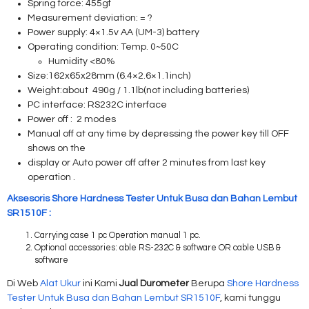
Spring force: 455gf
Measurement deviation: = ?
Power supply: 4×1.5v AA (UM-3) battery
Operating condition: Temp. 0~50C
Humidity <80%
Size:162x65x28mm (6.4×2.6×1.1inch)
Weight:about 490g / 1.1lb(not including batteries)
PC interface: RS232C interface
Power off : 2 modes
Manual off at any time by depressing the power key till OFF
shows on the
display or Auto power off after 2 minutes from last key
operation .
Aksesoris Shore Hardness Tester Untuk Busa dan Bahan Lembut
SR1510F :
Carrying case 1 pc Operation manual 1 pc.
Optional accessories: able RS-232C & software OR cable USB &
software
Di Web
Alat Ukur
ini Kami
Jual Durometer
Berupa
Shore Hardness
Tester Untuk Busa dan Bahan Lembut SR1510F
, kami tunggu